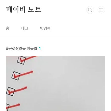
본문 바로가기
메이비 노트
홈
태그
방명록
근로장려급 지급일
1