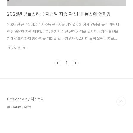
2025년 근로장려금 지급일 최종 확정! 내 통장에 언제?!
2025년 근로장려금은 저소득 근로자와 자영업자의 가계 안정을 돕기 위해 마
련된 중요한 지원 제도입니다. 하지만 매년 신청 시기를 놓치거나 자격 요건을
제대로 확인하지 않아 환급 기회를 잃는 경우가 많습니다.특히 올해는 지급일
과 신청 절차가 일부 조정되면서 더욱 꼼꼼한 확인이 필요합니다. 2025 근로
2025. 8. 20.
장려금의 지급일과 신청 방법, 지원 대상, 지급액까지 핵심 정보를 한눈에 정리
해 드리니, 끝까지 읽고 반드시 신청 기회를 챙기시길 바랍니다.근로장려금 지
1
급액 조회 2025 근로장려금 지급일과 신청 일정8월 말부터 근로장려금이 순
차 입금됩니다.혹시나 내 통장에 아직 입금되지 않았다면 일정과 신청 상태를
꼭 확인하세요! 2025년 정기 신청자에게는 8월 26일(화)부터 지급이 시작됩
니다. 이는 국세청이 정한 ..
Designed by 티스토리
© Daum Corp.