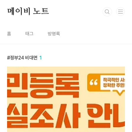
본문 바로가기
메이비 노트
홈
태그
방명록
정부24 비대면
1