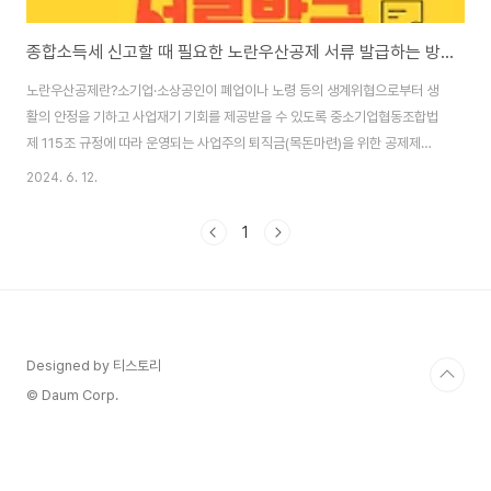
종합소득세 신고할 때 필요한 노란우산공제 서류 발급하는 방법 ㅣ 부금납입증명서
노란우산공제란?소기업·소상공인이 폐업이나 노령 등의 생계위협으로부터 생
활의 안정을 기하고 사업재기 기회를 제공받을 수 있도록 중소기업협동조합법
제 115조 규정에 따라 운영되는 사업주의 퇴직금(목돈마련)을 위한 공제제도
입니다. (출처 : 노란우산 홈페이지) 종합소득세 신고 시 필요한 [부금납입증명
2024. 6. 12.
서] 발급하기 엄청 간단한데 처음 하려고 하니깐 무슨 서류를 내야 하는지도 몰
라서 인터넷을 뒤적뒤적 하게 되네요.분명 저처럼 처음 해보시는 분들도 있을
1
테니 저와 같은 초보분들께 도움이 될까 해서 정리 해 보았습니다.✅ 노란우산
홈페이지에서 서류 발급하는 방법1. 노란우산 홈페이지 로그인2. 왼쪽 상단 마
이페이지-내역조회 및 발급-제일 아래 '제증명발급' 클릭 3. 오른쪽 상단 부분
발급 신청 클릭4. '카카오..
Designed by 티스토리
© Daum Corp.