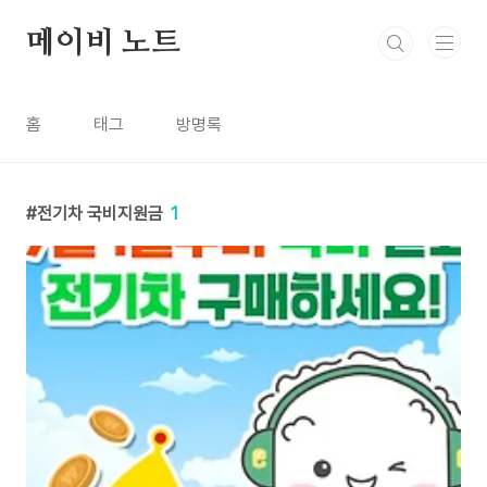
본문 바로가기
메이비 노트
홈
태그
방명록
전기차 국비지원금
1