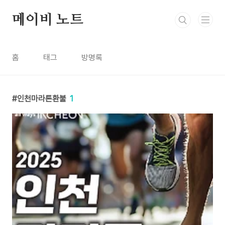
본문 바로가기
메이비 노트
홈
태그
방명록
인천마라톤환불
1