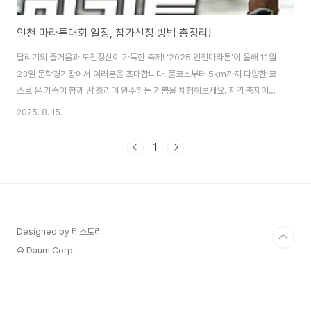
인천 마라톤대회 일정, 참가신청 방법 총정리!
달리기의 즐거움과 도전정신이 가득한 축제! ‘2025 인천마라톤’이 올해 11월
23일 문학경기장에서 여러분을 초대합니다. 풀코스부터 5km까지 다양한 코
스로 온 가족이 함께 땀 흘리며 완주하는 기쁨을 체험해보세요. 지역 축제이자
스포츠 축제인 이번 행사는 마라톤을 사랑하는 모든 이에게 특별한 순간을 선
2025. 8. 15.
물할 예정입니다. 신청 방법참가 신청은 2025년 8월 13일 오전 10시부터 인
천마라톤 공식 누리집에서 진행되며, 선착순 2만 명까지 접수됩니
1
다.src="https://pagead2.googlesyndication.com/pagead/js/adsbygoogl
client=ca-pub-8129197635088549"
crossorigin="anonymous"> 풀코스, 10km, 5km의 ..
Designed by 티스토리
© Daum Corp.